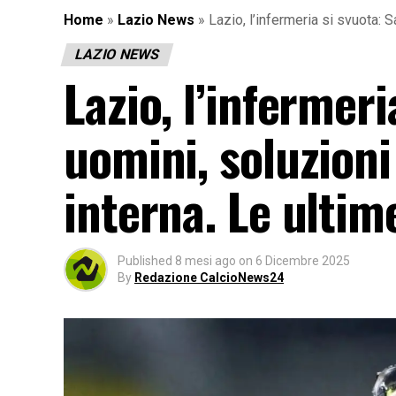
Home
»
Lazio News
»
Lazio, l’infermeria si svuota: 
LAZIO NEWS
Lazio, l’infermeri
uomini, soluzion
interna. Le ultim
Published
8 mesi ago
on
6 Dicembre 2025
By
Redazione CalcioNews24