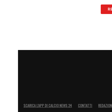
LA PLAYLIST DELLE NOSTRE TOP NEW
R
SCARICA L’APP DI CALCIO NEWS 24
CONTATTI
REDAZION