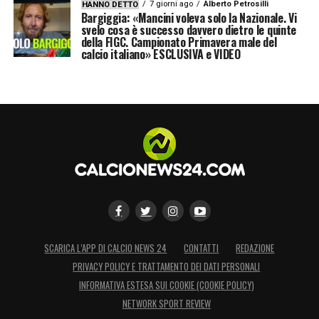
7 giorni ago
Alberto Petrosilli
HANNO DETTO
Bargiggia: «Mancini voleva solo la Nazionale. Vi
svelo cosa è successo davvero dietro le quinte
della FIGC. Campionato Primavera male del
calcio italiano» ESCLUSIVA e VIDEO
SCARICA L’APP DI CALCIO NEWS 24
CONTATTI
REDAZIONE
PRIVACY POLICY E TRATTAMENTO DEI DATI PERSONALI
INFORMATIVA ESTESA SUI COOKIE (COOKIE POLICY)
NETWORK SPORT REVIEW