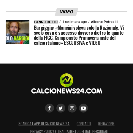
VIDEO
1 settimana ago
Alberto Petrosilli
HANNO DETTO
Bargiggia: «Mancini voleva solo la Nazionale. Vi
svelo cosa è successo davvero dietro le quinte
della FIGC. Campionato Primavera male del
calcio italiano» ESCLUSIVA e VIDEO
SCARICA L’APP DI CALCIO NEWS 24
CONTATTI
REDAZIONE
PRIVACY POLICY E TRATTAMENTO DEI DATI PERSONALI