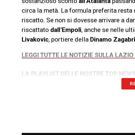
sostanzioso sconto
all’Atalanta
passando
circa la metà. La formula preferita resta
riscatto. Se non si dovesse arrivare a dam
riscattato
dall’Empoli
, anche se nelle ult
Livakovic
, portiere della
Dinamo Zagabr
LEGGI TUTTE LE NOTIZIE SULLA LAZIO
LA PLAYLIST DELLE NOSTRE TOP NEW
R