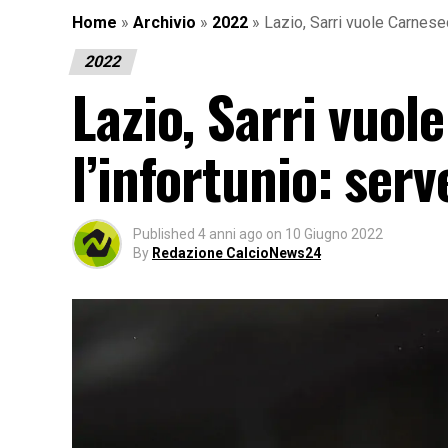
Home
»
Archivio
»
2022
»
Lazio, Sarri vuole Carnese
2022
Lazio, Sarri vuo
l’infortunio: serv
Published
4 anni ago
on
10 Giugno 2022
By
Redazione CalcioNews24