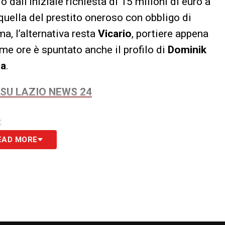
 dall’iniziale richiesta di 15 milioni di euro a
 quella del prestito oneroso con obbligo di
a, l’alternativa resta
Vicario
, portiere appena
ime ore è spuntato anche il profilo di
Dominik
ia
.
 SU LAZIO NEWS 24
S
EAD MORE