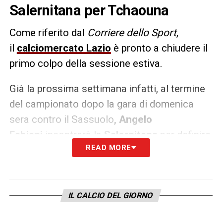
Salernitana per Tchaouna
Come riferito dal
Corriere dello Sport
,
il
calciomercato Lazio
è pronto a chiudere il
primo colpo della sessione estiva.
Già la prossima settimana infatti, al termine
del campionato dopo la gara di domenica
sera contro il Sassuolo
, Angelo
Fabiani
incontrerà la
Salernitana
per definire
READ MORE
l’operazione
Tchaouna
. Costo
dell’operazione 10 milioni di euro anche se la
Lazio, in virtù della retrocessione dei
campani, cercherà di ottenere uno sconto sul
IL CALCIO DEL GIORNO
prezzo.