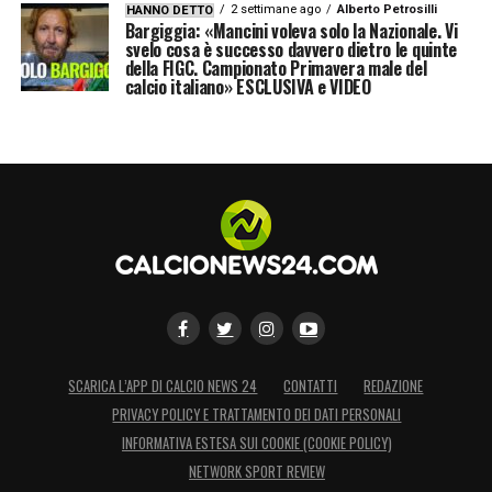
2 settimane ago
Alberto Petrosilli
HANNO DETTO
Bargiggia: «Mancini voleva solo la Nazionale. Vi
svelo cosa è successo davvero dietro le quinte
della FIGC. Campionato Primavera male del
calcio italiano» ESCLUSIVA e VIDEO
SCARICA L’APP DI CALCIO NEWS 24
CONTATTI
REDAZIONE
PRIVACY POLICY E TRATTAMENTO DEI DATI PERSONALI
INFORMATIVA ESTESA SUI COOKIE (COOKIE POLICY)
NETWORK SPORT REVIEW