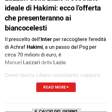
ideale di Hakimi: ecco l’offerta
che presenteranno ai
biancocelesti
Il prescelto dell’
Inter
per raccogliere l’eredità
di Achraf
Hakimi
, a un passo dal Psg per
circa 70 milioni di euro, è
Manuel
Lazzari
della
Lazio
.
Come riporta
Libero
, nonostante i rapporti
tra le due società siano pessimi dopo
READ MORE
l’ingaggio da parte dell’
Inter
del tecnico
Simone
Inzaghi
, i nerazzurri hanno pronta
l’offerta per strappare
Lazzari
alla
Lazio
: sul
IL CALCIO DEL GIORNO