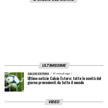
piatto verranno messi 15 milioni di euro con
l’aggiunta del cartellino di Matias
Vecino
,
che
Sarri
conosce bene dai tempi
dell’Empoli.
LA PLAYLIST DELLE NOSTRE TOP NEWS
ULTIMISSIME
41 minuti ago
CALCIO ESTERO
Ultime notizie Calcio Estero: tutte le novità del
giorno provenienti da tutto il mondo
VIDEO