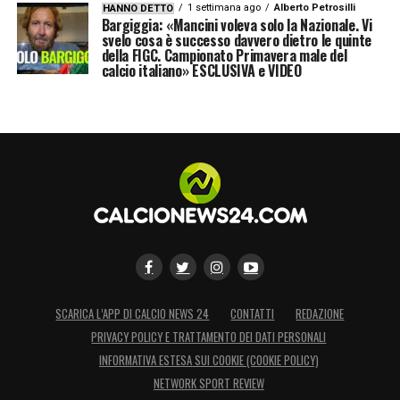
1 settimana ago
Alberto Petrosilli
HANNO DETTO
Bargiggia: «Mancini voleva solo la Nazionale. Vi
svelo cosa è successo davvero dietro le quinte
della FIGC. Campionato Primavera male del
calcio italiano» ESCLUSIVA e VIDEO
SCARICA L’APP DI CALCIO NEWS 24
CONTATTI
REDAZIONE
PRIVACY POLICY E TRATTAMENTO DEI DATI PERSONALI
INFORMATIVA ESTESA SUI COOKIE (COOKIE POLICY)
NETWORK SPORT REVIEW