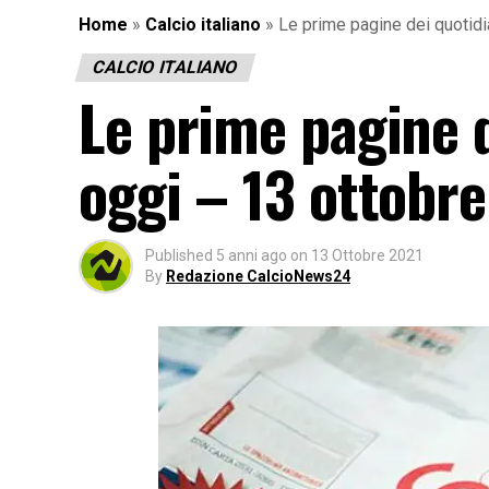
Home
»
Calcio italiano
»
Le prime pagine dei quotidia
CALCIO ITALIANO
Le prime pagine d
oggi – 13 ottobre
Published
5 anni ago
on
13 Ottobre 2021
By
Redazione CalcioNews24