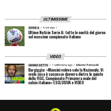
ESPERIENZA AL MILAN
– «
Credo che sia
stato un percorso. Non è stato facile per me
ULTIMISSIME
e per la mia famiglia quando sono arrivato.
Sono contento di essere qui, di essere un
6 ore ago
SERIE A
Ultime Notizie Serie A: tutte le novità del giorno
punto di riferimento per la squadra e per i
sul massimo campionato italiano
tifosi. Loro vogliono il massimo da tutti e
sanno cosa possiamo fare. Quando giochi al
VIDEO
Milan, sai che ci sarà la pressione perché i
1 settimana ago
Alberto Petrosilli
HANNO DETTO
tifosi vogliono il top. Quando perdi o quando
Bargiggia: «Mancini voleva solo la Nazionale. Vi
svelo cosa è successo davvero dietro le quinte
fai una brutta partita, lo capisci dai tifosi
»
della FIGC. Campionato Primavera male del
calcio italiano» ESCLUSIVA e VIDEO
DERBY
– «
Non andare fuori nei giorni
precedenti, stai a casa. E’ una settimana
folle. Tutti vogliono biglietti, vedi il rosso, il
blu. Tutti parlano sui quotidiani. Stai a casa,