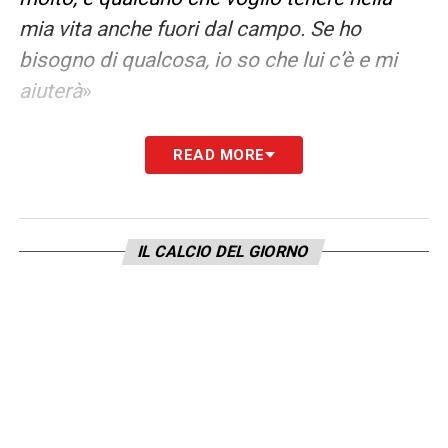
mia vita anche fuori dal campo. Se ho
bisogno di qualcosa, io so che lui c’è e mi
aiuterà
»
SCUDETTO DI PIOLI E MVP
– «
Non me
READ MORE
l’aspettavo onestamente. Dopo la partita,
abbiamo alzato il trofeo e abbiamo
festeggiato. Una persona è venuta a dirmi:
IL CALCIO DEL GIORNO
‘Rafa, sei il miglior giocatore della stagione’.
E’ stato qualcosa che non mi sarei mai
aspettato. E’ stata una delle mie migliori
stagioni individuali. Ma è qualcosa di
squadra, perché è grazie a quella che puoi
fare bene
»