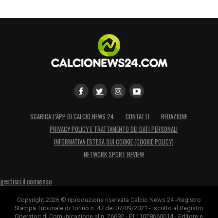
SCARICA L’APP DI CALCIO NEWS 24
CONTATTI
REDAZIONE
PRIVACY POLICY E TRATTAMENTO DEI DATI PERSONALI
INFORMATIVA ESTESA SUI COOKIE (COOKIE POLICY)
NETWORK SPORT REVIEW
gestisci il consenso
Copyright 2026 © riproduzione riservata Calcio News 24 -Registro
Stampa Tribunale di Torino n. 47 del 07/09/2021 - Iscritto al Registro
Operatori di Comunicazione al n. 26692 - P.I.11028660014 - Editore e