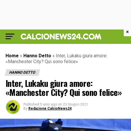
×
Home
»
Hanno Detto
»
Inter, Lukaku giura amore:
«Manchester City? Qui sono felice»
HANNO DETTO
Inter, Lukaku giura amore:
«Manchester City? Qui sono felice»
Published
5 anni ago
on
23 Giugno 2021
By
Redazione CalcioNews24