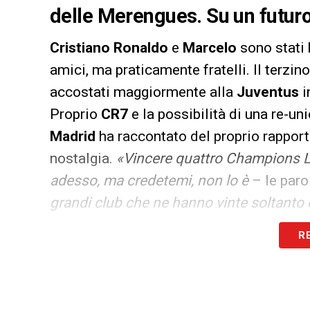
delle Merengues. Su un futur
Cristiano Ronaldo
e
Marcelo
sono stati 
amici, ma praticamente fratelli. Il terzin
accostati maggiormente alla
Juventus
i
Proprio
CR7
e la possibilità di una re-uni
Madrid
ha raccontato del proprio rappor
nostalgia.
«Vincere quattro Champions L
adesso, ma credetemi, non lo è
– le paro
grandi club che ne hanno vinte soltanto
nessuna. Forse qui a Madrid abbiamo dime
R
Champions perché abbiamo costruito una
tempo è stata una delle chiavi del succe
meno difficile»
.