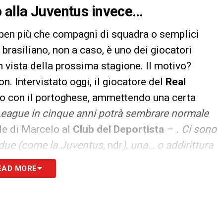
o alla Juventus invece…
ben più che compagni di squadra o semplici
o brasiliano, non a caso, è uno dei giocatori
n vista della prossima stagione. Il motivo?
on. Intervistato oggi, il giocatore del
Real
to con il portoghese, ammettendo una certa
eague in cinque anni potrà sembrare normale
le di Marcelo al
Club del Deportista
–
. Ci sono
 due (come la Juventus,
ndr
), una… o addirittura
nticato di quanto sia difficile vincere una
EAD MORE
 squadra forte e stare insieme per tanto
sso: questo non renderà tutto più facile, ma