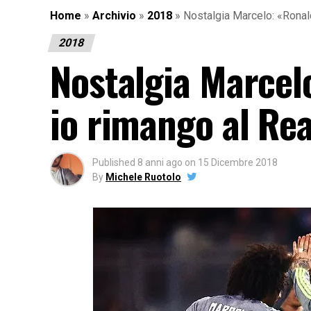
Home
»
Archivio
»
2018
»
Nostalgia Marcelo: «Ronal
2018
Nostalgia Marcel
io rimango al Re
Published
8 anni ago
on
15 Dicembre 2018
By
Michele Ruotolo