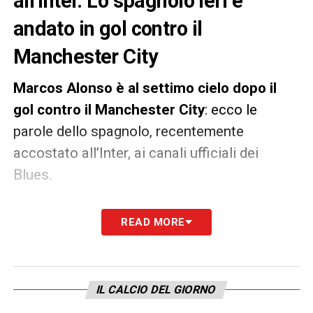
all’Inter. Lo spagnolo ieri è
andato in gol contro il
Manchester City
Marcos Alonso è al settimo cielo dopo il
gol contro il Manchester City
: ecco le
parole dello spagnolo, recentemente
accostato all’Inter, ai canali ufficiali dei
Blues.
«Sono molto felice, soprattutto perché è
READ MORE
stata una stagione difficile. Faccio del mio
meglio ogni volta che gioco per mettere
pressione all’allenatore e cercare di giocare
IL CALCIO DEL GIORNO
di più. È quello che voglio e penso di aver