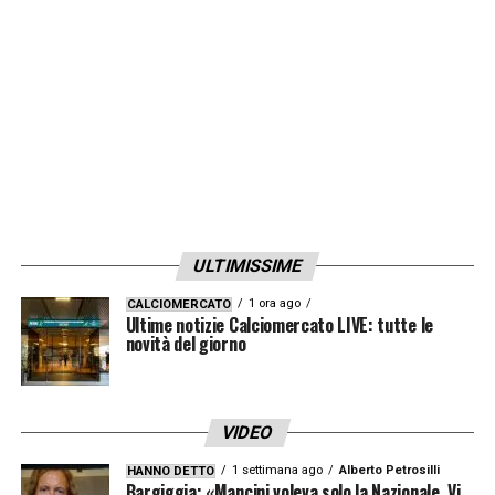
fatto bene ogni volta che ho giocato, quindi
devo continuare così».
LA PLAYLIST DELLE NOSTRE TOP NEWS
ULTIMISSIME
1 ora ago
CALCIOMERCATO
Ultime notizie Calciomercato LIVE: tutte le
novità del giorno
VIDEO
1 settimana ago
Alberto Petrosilli
HANNO DETTO
Bargiggia: «Mancini voleva solo la Nazionale. Vi