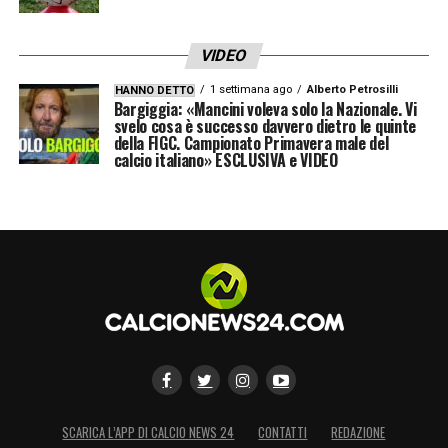
VIDEO
1 settimana ago
Alberto Petrosilli
HANNO DETTO
Bargiggia: «Mancini voleva solo la Nazionale. Vi
svelo cosa è successo davvero dietro le quinte
della FIGC. Campionato Primavera male del
calcio italiano» ESCLUSIVA e VIDEO
SCARICA L’APP DI CALCIO NEWS 24
CONTATTI
REDAZIONE