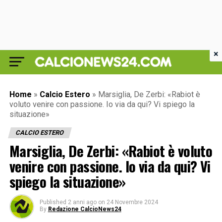
×
Home
»
Calcio Estero
»
Marsiglia, De Zerbi: «Rabiot è
voluto venire con passione. Io via da qui? Vi spiego la
situazione»
CALCIO ESTERO
Marsiglia, De Zerbi: «Rabiot è voluto
venire con passione. Io via da qui? Vi
spiego la situazione»
Published
2 anni ago
on
24 Novembre 2024
By
Redazione CalcioNews24