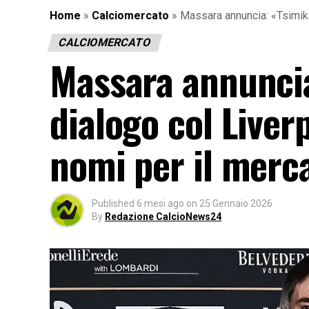
Home
»
Calciomercato
»
Massara annuncia: «Tsimikas
CALCIOMERCATO
Massara annuncia
dialogo col Liverp
nomi per il merca
Published
6 mesi ago
on
25 Gennaio 2026
By
Redazione CalcioNews24