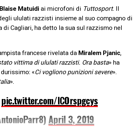
Blaise
Matuidi
ai microfoni di
Tuttosport
. Il
 degli ululati razzisti insieme al suo compagno di
di Cagliari, ha detto la sua sul razzismo nel
ampista francese rivelata da
Miralem
Pjanic
,
stato vittima di ululati razzisti. Ora basta
» ha
durissimo: «
Ci vogliono punizioni severe
».
alia
».
t
pic.twitter.com/ICOrspgcys
AntonioParr8)
April 3, 2019