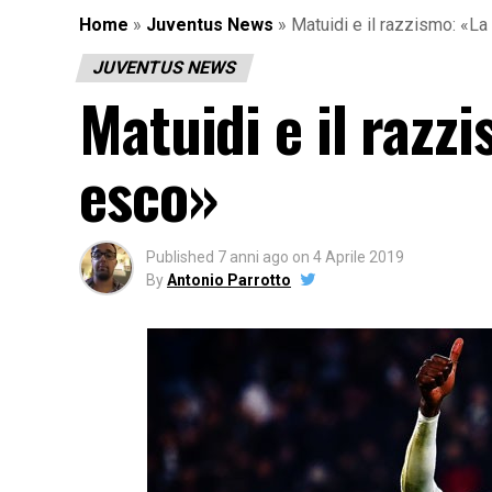
Home
»
Juventus News
»
Matuidi e il razzismo: «L
JUVENTUS NEWS
Matuidi e il razz
esco»
Published
7 anni ago
on
4 Aprile 2019
By
Antonio Parrotto