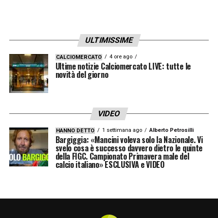
per aver portato a Bergamo un trofeo dopo
tanti anni: la squadra si ricorda perché vince
le coppe, gli manca soltanto questo.
ULTIMISSIME
4 ore ago
CALCIOMERCATO
Entriamo nel tema VAR: ieri sera ancora
Ultime notizie Calciomercato LIVE: tutte le
novità del giorno
una volta c’è stata l’ennesima polemica.
Come ti spieghi tutti questi errori tra
campionato e Coppa Italia?
VIDEO
1 settimana ago
Alberto Petrosilli
HANNO DETTO
In questa stagione il VAR è stato un
Bargiggia: «Mancini voleva solo la Nazionale. Vi
svelo cosa è successo davvero dietro le quinte
disastro. Attenzione, non parlo dello
della FIGC. Campionato Primavera male del
strumento, perché se lo avessi avuto ai miei
calcio italiano» ESCLUSIVA e VIDEO
tempi sarebbe stato utile: senza di esso ci si
soffermava sulle sensazioni del campo. La
classe arbitrale italiana presenta un livello