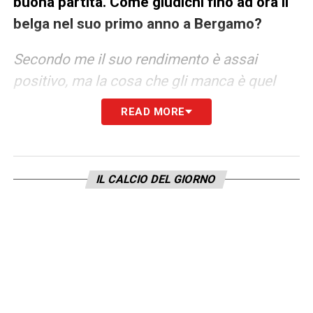
buona partita. Come giudichi fino ad ora il
belga nel suo primo anno a Bergamo?
Secondo me il suo rendimento è assai
positivo, ma la cosa che gli manca è quel
pizzico di cattiveria in più che lo renderebbe
READ MORE
più cinico. Lo trasmette poco in un contesto
dove la personalità fa la differenza. E’
straordinario, tecnicamente molto valido.
IL CALCIO DEL GIORNO
E Gasperini sta rispettando le attese?
Secondo me sarà la sua ultima stagione con
l’Atalanta. Spero per lui che possa vincere un
trofeo. Caratterialmente non lo stimo,
tatticamente si. Vorrei che fosse ricordato