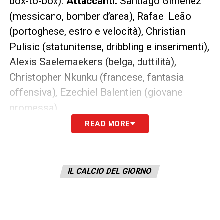
box-to-box).
Attaccanti:
Santiago Giménez
(messicano, bomber d’area), Rafael Leão
(portoghese, estro e velocità), Christian
Pulisic (statunitense, dribbling e inserimenti),
Alexis Saelemaekers (belga, duttilità),
Christopher Nkunku (francese, fantasia
offensiva), Ezechiel Balentien (giovane
promessa).
READ MORE
Una scommessa calcolata
Questa strategia, seppur rischiosa in caso di
emergenze prolungate, riflette la fiducia del
IL CALCIO DEL GIORNO
club nel proprio progetto tecnico e nella
qualità dei giocatori scelti. La stagione dirà
se il Milan di Allegri, con una rosa compatta