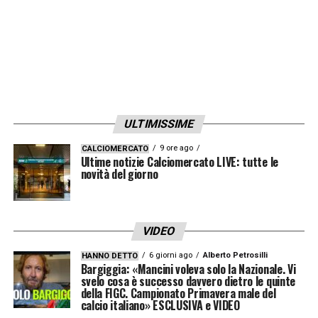
e un occhio di riguardo per i giovani, saprà
trasformare questa filosofia in risultati
concreti.
LA PLAYLIST DELLE NOSTRE TOP NEWS
ULTIMISSIME
9 ore ago
CALCIOMERCATO
Ultime notizie Calciomercato LIVE: tutte le
novità del giorno
VIDEO
6 giorni ago
Alberto Petrosilli
HANNO DETTO
Bargiggia: «Mancini voleva solo la Nazionale. Vi
svelo cosa è successo davvero dietro le quinte
della FIGC. Campionato Primavera male del
calcio italiano» ESCLUSIVA e VIDEO