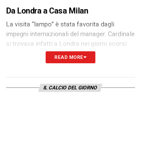
Da Londra a Casa Milan
La visita “lampo” è stata favorita dagli
impegni internazionali del manager. Cardinale
si trovava infatti a Londra nei giorni scorsi
per una riunione strategica legata al progetto
READ MORE
NBA Europe
, confermando la volontà di
RedBird di creare sinergie tra calcio e sport
americano. Dopo aver lasciato Milanello
IL CALCIO DEL GIORNO
intorno alle 12:00, il tour istituzionale è
proseguito nel pomeriggio a
Casa Milan
. Qui
il proprietario ha voluto salutare
personalmente i dipendenti e gli altri dirigenti
negli uffici di via Aldo Rossi, chiudendo una