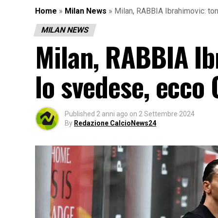
Home
»
Milan News
»
Milan, RABBIA Ibrahimovic: to
MILAN NEWS
Milan, RABBIA Ib
lo svedese, ecco 
Published
2 anni ago
on
2 Settembre 2024
By
Redazione CalcioNews24