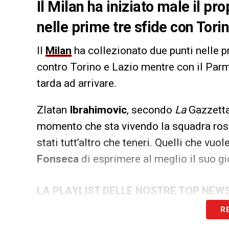
Il Milan ha iniziato male il pr
nelle prime tre sfide con Tori
Il
Milan
ha collezionato due punti nelle p
contro Torino e Lazio mentre con il Parma
tarda ad arrivare.
Zlatan
Ibrahimovic
, secondo
La
Gazzetta
momento che sta vivendo la squadra rosso
stati tutt’altro che teneri. Quelli che vu
Fonseca
di esprimere al meglio il suo gi
LA PLAYLIST DELLE NOSTRE TOP NEW
R