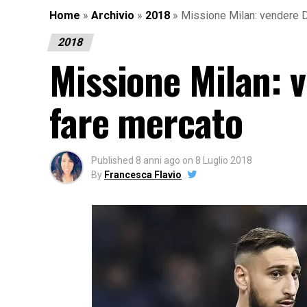
Home
»
Archivio
»
2018
»
Missione Milan: vendere 
2018
Missione Milan:
fare mercato
Published
8 anni ago
on
8 Luglio 2018
By
Francesca Flavio