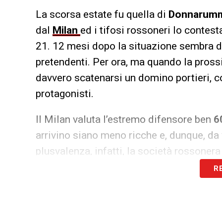
La scorsa estate fu quella di
Donnarum
dal
Milan
ed i tifosi rossoneri lo contes
21. 12 mesi dopo la situazione sembra di
pretendenti. Per ora, ma quando la pros
davvero scatenarsi un domino portieri, c
protagonisti.
Il Milan valuta l’estremo difensore ben
6
arrivino siano meno ricche e, dunque, da 
plusvalenza, infatti, la società rossoner
proveniente dalle cessioni dovrà servir
R
per condurre un mercato in entrata a sald
Tuttosport.
Ma il portiere non è l’unico i
rossonera altri calciatori con buon mer