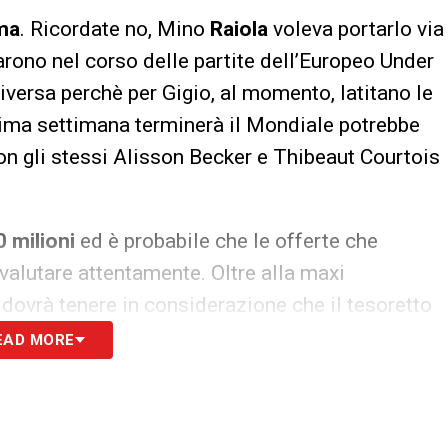
ma
. Ricordate no, Mino
Raiola
voleva portarlo via
tarono nel corso delle partite dell’Europeo Under
versa perchè per Gigio, al momento, latitano le
sima settimana terminerà il Mondiale potrebbe
on gli stessi Alisson Becker e Thibeaut Courtois
0 milioni
ed è probabile che le offerte che
valutare attentamente. Oltre alla maxi
a dovrà tenere in considerazione che il tesoretto
e a Massimiliano
Mirabelli
e a Marco
Fassone
EAD MORE
o zero, come ricorda l’edizione odierna di
ndizio all’addio, potrebbero lasciare la maglia
cato come
Suso
, Mateo
Musacchio
, Ricardo