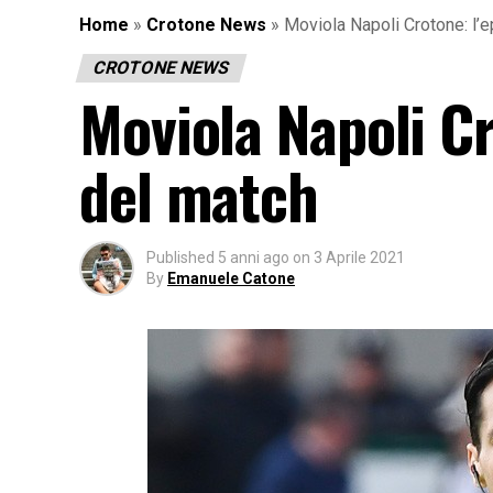
Home
»
Crotone News
»
Moviola Napoli Crotone: l’
CROTONE NEWS
Moviola Napoli Cr
del match
Published
5 anni ago
on
3 Aprile 2021
By
Emanuele Catone