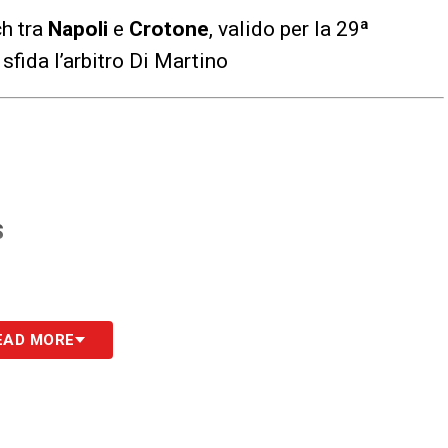
ch tra
Napoli
e
Crotone
, valido per la 29ª
 sfida l’arbitro Di Martino
S
EAD MORE