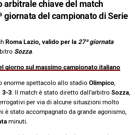
 arbitrale chiave del match
7ª giornata del campionato di Serie
ch
Roma Lazio, valido per la
27ª giornata
rbitro
Sozza
.
 del giorno sul massimo campionato italiano
o enorme spettacolo allo stadio
Olimpico
,
i
3-3
. Il match è stato diretto dall’arbitro
Sozza
,
errogativi per via di alcune situazioni molto
i è stato accompagnato da grande agonismo,
nta
minuti.