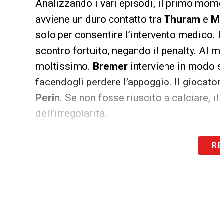
Analizzando i vari episodi, il primo mome
avviene un duro contatto tra
Thuram
e
M
solo per consentire l’intervento medico. 
scontro fortuito, negando il penalty. Al 
moltissimo.
Bremer
interviene in modo
facendogli perdere l’appoggio. Il giocato
Perin
. Se non fosse riuscito a calciare, i
dell’irregolarità.
Le proteste continuano al minuto 28.
Ko
R
trattenuta da
Cristante
. Sulla sterzata, i
dischetto.
Sozza
osserva l’azione, ma giu
assegnare la massima punizione. Poco d
disciplinare.
Conceicao
si rende protagon
c’è e viene sanzionato, ma l’arbitro com