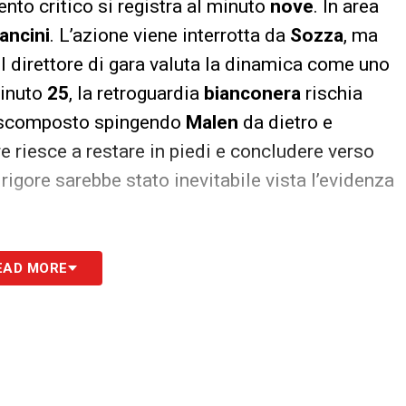
nto critico si registra al minuto
nove
. In area
ancini
. L’azione viene interrotta da
Sozza
, ma
Il direttore di gara valuta la dinamica come uno
minuto
25
, la retroguardia
bianconera
rischia
 scomposto spingendo
Malen
da dietro e
re riesce a restare in piedi e concludere verso
l rigore sarebbe stato inevitabile vista l’evidenza
opmeiners
penetra in area e subisce una vistosa
EAD MORE
l tesserato cade a terra reclamando il tiro dal
dica l’intensità del contatto insufficiente per
opo, al minuto 35, manca un provvedimento
ista di un fallo ai danni di
Wesley
. L’intervento
mette un errore risparmiando il sacrosanto