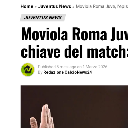
Home
»
Juventus News
»
Moviola Roma Juve, l’epis
JUVENTUS NEWS
Moviola Roma Juve
chiave del match
Published
5 mesi ago
on
1 Marzo 2026
By
Redazione CalcioNews24