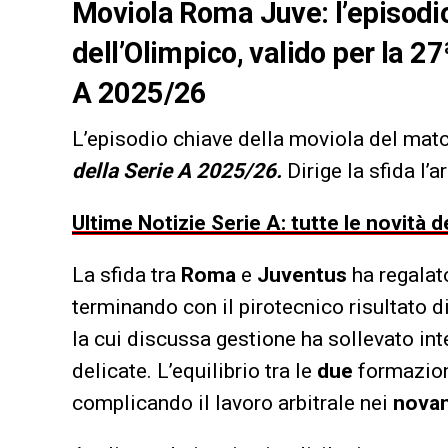
Moviola Roma Juve: l’episodio
dell’Olimpico, valido per la 2
A 2025/26
L’episodio chiave della moviola del mat
della Serie A 2025/26.
Dirige la sfida l’a
Ultime Notizie Serie A: tutte le novità
La sfida tra
Roma
e
Juventus
ha regalat
terminando con il pirotecnico risultato d
la cui discussa gestione ha sollevato int
delicate. L’equilibrio tra le
due
formazion
complicando il lavoro arbitrale nei
nova