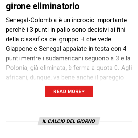
girone eliminatorio
Senegal-Colombia è un incrocio importante
perchè i 3 punti in palio sono decisivi ai fini
della classifica del gruppo H che vede
Giappone e Senegal appaiate in testa con 4
punti mentre i sudamericani seguono a 3 e la
Polonia, già eliminata, è ferma a quota 0. Agli
africani, dunque, va bene anche il pareggio
mentre la Colombia è obbligata a vincere per
READ MORE
passare al prossimo turno del
Mondiale
. La
moviola di Senegal-Colombia
, quindi,
assume un’importanza non da poco ed è
IL CALCIO DEL GIORNO
subito protagonista nella prima parte del
match.