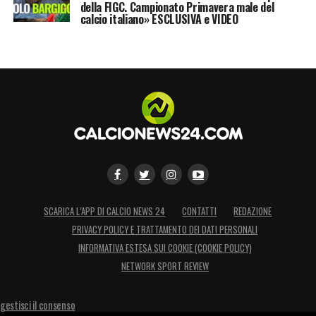
della FIGC. Campionato Primavera male del
l’unico strumento per eliminare alcuni errori
calcio italiano» ESCLUSIVA e VIDEO
che hanno marchiato le passate edizioni
della rassegna intercontinentale.
LA PLAYLIST DELLE NOSTRE TOP NEWS
SCARICA L’APP DI CALCIO NEWS 24
CONTATTI
REDAZIONE
PRIVACY POLICY E TRATTAMENTO DEI DATI PERSONALI
INFORMATIVA ESTESA SUI COOKIE (COOKIE POLICY)
NETWORK SPORT REVIEW
gestisci il consenso