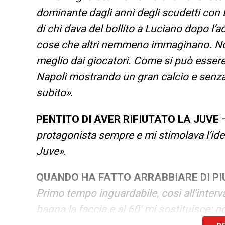
dominante dagli anni degli scudetti con Bu
di chi dava del bollito a Luciano dopo l’a
cose che altri nemmeno immaginano. Non 
meglio dai giocatori. Come si può essere 
Napoli mostrando un gran calcio e senza 
subito»
.
PENTITO DI AVER RIFIUTATO LA JUVE
protagonista sempre e mi stimolava l’idea
Juve»
.
QUANDO HA FATTO ARRABBIARE DI PIU
Primo tempo inguardabile, così all’interval
bagna la faccia e al 60′ mi sostituisce: n