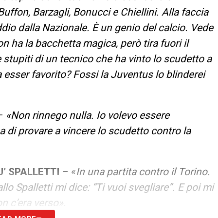
ffon, Barzagli, Bonucci e Chiellini. Alla faccia
ddio dalla Nazionale. È un genio del calcio. Vede
ha la bacchetta magica, però tira fuori il
stupiti di un tecnico che ha vinto lo scudetto a
esser favorito? Fossi la Juventus lo blinderei
–
«Non rinnego nulla. Io volevo essere
 di provare a vincere lo scudetto contro la
’ SPALLETTI
– «
In una partita contro il Torino.
lo Spalletti mi dice: “Ti vuoi svegliare”. E poi mi
on c’era verso».