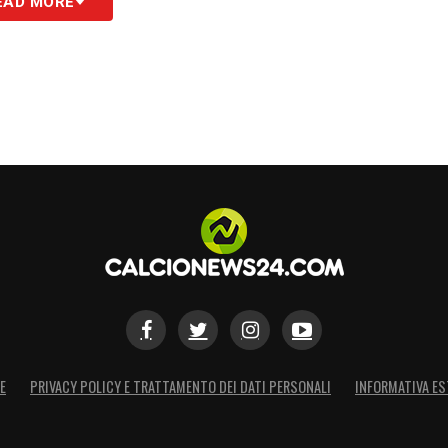
EAD MORE
PERINI
–
«Non mi diverte come giocano, tante
giocherei sempre»
.
avorita, non solo perché è prima. Ma è un
possono avere battute d’arresto. Quella di
nni, sta andando forte e vista la partenza con
e a ogni costo. Se davanti perdono ancora qualche
ennie è uno che difende, attacca e gioca in
atelli. Mi sembra manchi più uno Dzeko, un
E
PRIVACY POLICY E TRATTAMENTO DEI DATI PERSONALI
INFORMATIVA ES
pare il gioco offensivo. David e Openda hanno
attaccanti, però hanno altre caratteristiche e