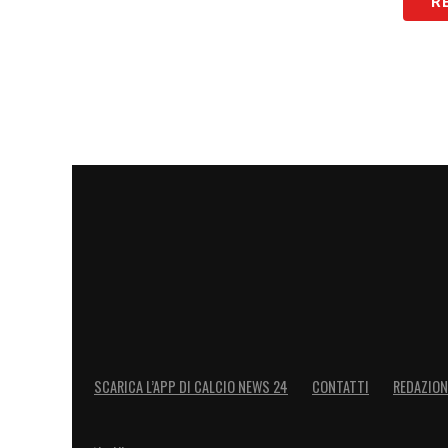
R
SI DIVERTIREBBE NELLA ROMA DI GAS
volte hanno vinto 1-0. Ma alla Roma ci 
CORSA SCUDETTO
– «L’Inter resta la f
campionato equilibrato e livellato, tutti 
Spalletti è la miglior Juve degli ultimi a
Tudor non c’è l’assillo del dover vincer
punto…».
MCKENNIE IL NUOVO RADJA
– «Sì. McK
mille ruoli».
MANCA UN REGISTA
– «
No, c’è già Loc
SCARICA L’APP DI CALCIO NEWS 24
CONTATTI
REDAZION
centravanti a cui appoggiarsi per svilup
sempre segnato in passato e sono ottimi 