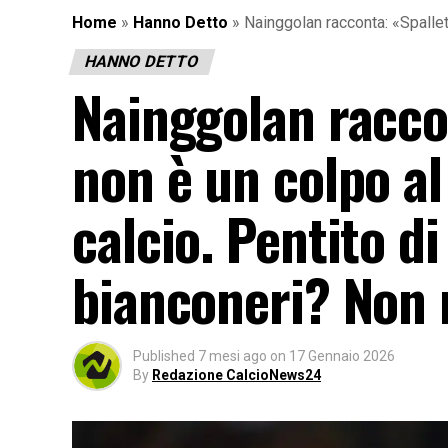
Home
»
Hanno Detto
»
Nainggolan racconta: «Spallett
HANNO DETTO
Nainggolan raccon
non è un colpo al
calcio. Pentito di
bianconeri? Non 
Published
7 mesi ago
on
17 Gennaio 2026
By
Redazione CalcioNews24