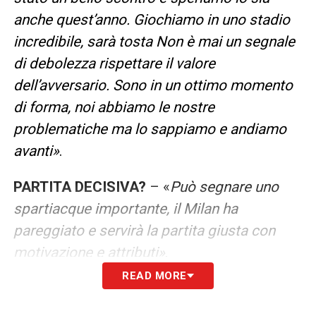
anche quest’anno. Giochiamo in uno stadio
incredibile, sarà tosta Non è mai un segnale
di debolezza rispettare il valore
dell’avversario. Sono in un ottimo momento
di forma, noi abbiamo le nostre
problematiche ma lo sappiamo e andiamo
avanti»
.
PARTITA DECISIVA?
– «
Può segnare uno
spartiacque importante, il Milan ha
pareggiato e servirà la partita giusta con
motivazione e attributi»
.
READ MORE
MERCATO DI GENNAIO
–
«In una squadra
rodata e consolidata come questa non è mai