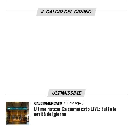
facile, rovinare gli equilibri è sempre molto
IL CALCIO DEL GIORNO
semplice. Noi vogliamo provare a migliorare
la squadra, se ci saranno le opportunità
andremo a farlo ma non è detto che
accada»
.
L’INTERVISTA COMPLETA DI MAROTTA
PRIMA DI INTER NAPOLI
LA PLAYLIST DELLE NOSTRE TOP NEWS
ULTIMISSIME
1 ora ago
CALCIOMERCATO
Ultime notizie Calciomercato LIVE: tutte le
novità del giorno