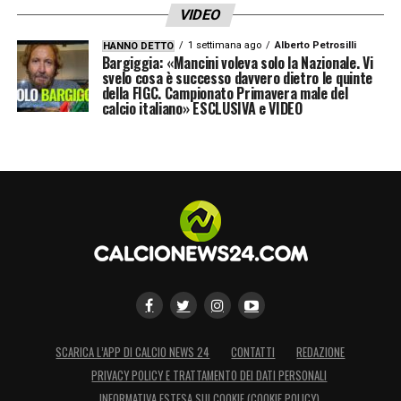
VIDEO
1 settimana ago
Alberto Petrosilli
HANNO DETTO
Bargiggia: «Mancini voleva solo la Nazionale. Vi
svelo cosa è successo davvero dietro le quinte
della FIGC. Campionato Primavera male del
calcio italiano» ESCLUSIVA e VIDEO
SCARICA L’APP DI CALCIO NEWS 24
CONTATTI
REDAZIONE
PRIVACY POLICY E TRATTAMENTO DEI DATI PERSONALI
INFORMATIVA ESTESA SUI COOKIE (COOKIE POLICY)