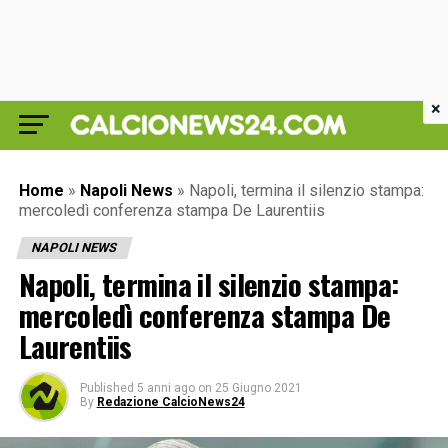
×
Home
»
Napoli News
»
Napoli, termina il silenzio stampa:
mercoledì conferenza stampa De Laurentiis
NAPOLI NEWS
Napoli, termina il silenzio stampa:
mercoledì conferenza stampa De
Laurentiis
Published
5 anni ago
on
25 Giugno 2021
By
Redazione CalcioNews24