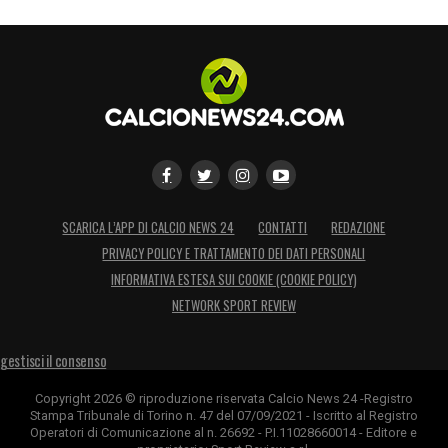
SCARICA L’APP DI CALCIO NEWS 24
CONTATTI
REDAZIONE
PRIVACY POLICY E TRATTAMENTO DEI DATI PERSONALI
INFORMATIVA ESTESA SUI COOKIE (COOKIE POLICY)
NETWORK SPORT REVIEW
gestisci il consenso
Copyright 2026 © riproduzione riservata Calcio News 24 -Registro
Stampa Tribunale di Torino n. 47 del 07/09/2021 - Iscritto al Registro
Operatori di Comunicazione al n. 26692 - P.I.11028660014 - Editore e