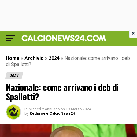
×
Home
»
Archivio
»
2024
»
Nazionale: come arrivano i deb
di Spalletti?
2024
Nazionale: come arrivano i deb di
Spalletti?
Published
2 anni ago
on
19 Marzo 2024
By
Redazione CalcioNews24