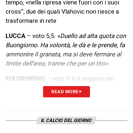
tempo, «nella ripresa viene fuori con i suoi
cross”, due dei quali Vlahovic non riesce a
trasformare in rete
LUCCA
– voto 5,5:
«Duello ad alta quota con
Buongiorno. Ha volontà, le dà e le prende, fa
ammonire il granata, ma si deve fermare al
limite dell’area, tranne che per un tiro».
FOLORUNSHO
– voto 5: è il peggiore dei
debuttanti:
«Può darsi che avverta
READ MORE
l’emozione per la “prima” in
azzurro
, ma non
è il solito: non tira, non è duro sui contrasti».
IL CALCIO DEL GIORNO
CARNESECCHI
– Non è sceso in campo per
il rinvio di Atalanta-Fiorentina.