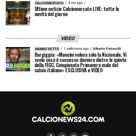
Neres titolare e Lang pronto a essere
4 ore ago
CALCIOMERCATO
Ultime notizie Calciomercato LIVE: tutte le
confermato per la terza gara consecutiva.
novità del giorno
Politano, però, scalpita: non è escluso che il
tecnico valuti anche un 4-4-2 più offensivo,
VIDEO
con Neres vicino a Højlund, Lang largo a
1 settimana ago
Alberto Petrosilli
HANNO DETTO
sinistra e Politano sulla fascia destra. Una
Bargiggia: «Mancini voleva solo la Nazionale. Vi
svelo cosa è successo davvero dietro le quinte
soluzione che renderebbe
Neres
ancora più
della FIGC. Campionato Primavera male del
calcio italiano» ESCLUSIVA e VIDEO
centrale nello scacchiere tattico.
Tra entusiasmo crescente e responsabilità
sempre più pesanti, David Neres si sta
prendendo il Napoli. E il suo nome, oggi, è
quello che più accende la fantasia dei tifosi
partenopei.