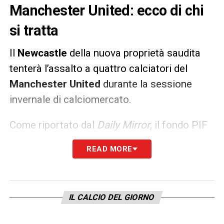
Manchester United: ecco di chi
si tratta
Il
Newcastle
della nuova proprietà saudita
tenterà l’assalto a quattro calciatori del
Manchester
United
durante la sessione
invernale di calciomercato.
Come riportato dal
Daily Mirror
, il fondo PIF
cercherà di completare i trasferimenti di
READ MORE
Donny van de Beek, Jesse Lingard,
Anthony Martial
ed
Eric Bailly
.
IL CALCIO DEL GIORNO
LA PLAYLIST DELLE NOSTRE TOP NEWS