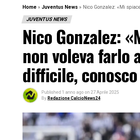
Home
»
Juventus News
»
Nico Gonzalez: «Mi spiace 
JUVENTUS NEWS
Nico Gonzalez: «
non voleva farlo 
difficile, conosco
Published
1 anno ago
on
27 Aprile 2025
By
Redazione CalcioNews24