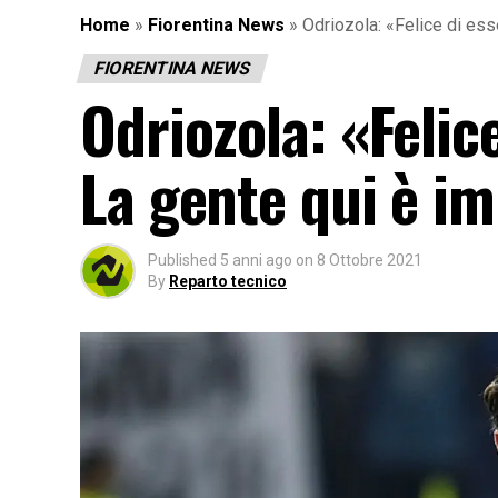
Home
»
Fiorentina News
»
Odriozola: «Felice di ess
FIORENTINA NEWS
Odriozola: «Felice
La gente qui è i
Published
5 anni ago
on
8 Ottobre 2021
By
Reparto tecnico