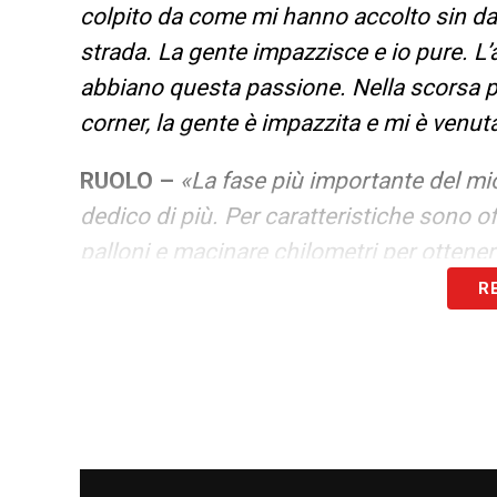
colpito da come mi hanno accolto sin dal
strada. La gente impazzisce e io pure. L’
abbiano questa passione. Nella scorsa pa
corner, la gente è impazzita e mi è venuta
RUOLO –
«La fase più importante del mio
dedico di più. Per caratteristiche sono o
palloni e macinare chilometri per ottenere
R
LA PLAYLIST DELLE NOSTRE TOP NEW