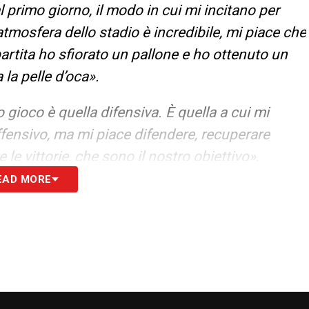
 primo giorno, il modo in cui mi incitano per
atmosfera dello stadio è incredibile, mi piace che
rtita ho sfiorato un pallone e ho ottenuto un
 la pelle d’oca».
 gioco è quella difensiva. È quella a cui mi
ffensivo, ma mi piace difendere, recuperare
 le vittorie, che sono il nostro obiettivo»
.
EAD MORE
S