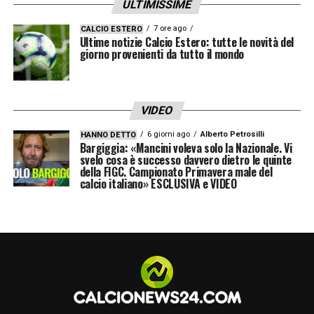
parte dell’organigramma bianconero, a
ULTIMISSIME
diretto riporto del Chief Executive Officer
7 ore ago
CALCIO ESTERO
Ultime notizie Calcio Estero: tutte le novità del
Damien Comolli. Marco Ottolini porta con sé
giorno provenienti da tutto il mondo
un bagaglio di esperienze ampio e
trasversale, costruito nel tempo attraverso i
diversi ruoli ricoperti all’interno del mondo
VIDEO
del calcio.
6 giorni ago
Alberto Petrosilli
HANNO DETTO
Bargiggia: «Mancini voleva solo la Nazionale. Vi
svelo cosa è successo davvero dietro le quinte
Nato nel 1980, dopo aver concluso la
della FIGC. Campionato Primavera male del
calcio italiano» ESCLUSIVA e VIDEO
carriera sul campo nel 2002, ha scelto di
intraprendere subito il percorso dirigenziale
attraverso esperienze che gli hanno
permesso di sviluppare una conoscenza
profonda delle dinamiche del calcio
professionistico. Nel
2015
inizia