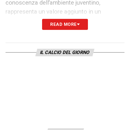
conoscenza dell’ambiente juventino,
rappresenta un valore aggiunto in un
momento delicato ma ricco di opportunità.
READ MORE
La Juventus punta su continuità,
competenza e programmazione, affidando a
Ottolini la responsabilità di guidare il nuovo
IL CALCIO DEL GIORNO
corso sportivo e riportare il club ai vertici del
calcio italiano ed europeo.
Di seguito il comunicato ufficiale:
La
Juventus
è lieta di annunciare la nomina
di Marco
Ottolini
come nuovo
Direttore
Sportivo
del Club. A partire dal
1° gennaio
2026
Ottolini è entrato ufficialmente a far