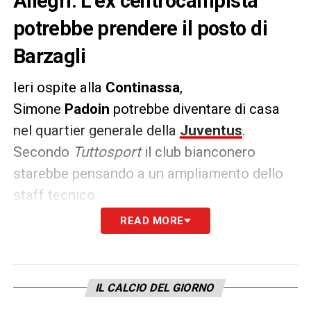
Allegri. L’ex centrocampista
potrebbe prendere il posto di
Barzagli
Ieri ospite alla
Continassa
,
Simone
Padoin
potrebbe diventare di casa
nel quartier generale della
Juventus
.
Secondo
Tuttosport
il club bianconero
starebbe pensando a un ampliamento dello
staff tecnico.
READ MORE
Dopo il no di
Barzagli
, proprio l’ex
centrocampista bianconero potrebbe
sostituirlo nello staff che
Allegri
aveva già
IL CALCIO DEL GIORNO
idealmente costruito. Un anno alla corte