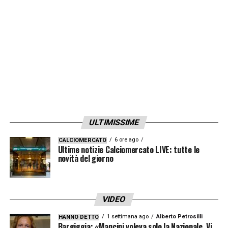
di
Max
per provare a lanciare una nuova
carriera da allenatore.
LA PLAYLIST DELLE NOSTRE TOP NEWS
ULTIMISSIME
6 ore ago
CALCIOMERCATO
Ultime notizie Calciomercato LIVE: tutte le
novità del giorno
VIDEO
1 settimana ago
Alberto Petrosilli
HANNO DETTO
Bargiggia: «Mancini voleva solo la Nazionale. Vi