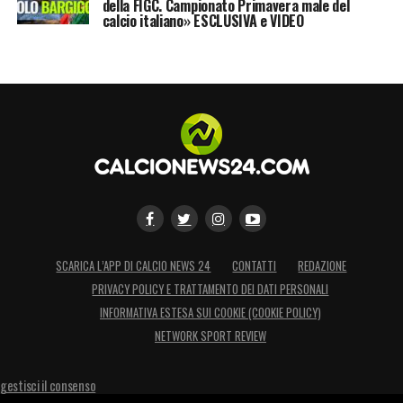
della FIGC. Campionato Primavera male del
calcio italiano» ESCLUSIVA e VIDEO
SCARICA L’APP DI CALCIO NEWS 24
CONTATTI
REDAZIONE
PRIVACY POLICY E TRATTAMENTO DEI DATI PERSONALI
INFORMATIVA ESTESA SUI COOKIE (COOKIE POLICY)
NETWORK SPORT REVIEW
gestisci il consenso