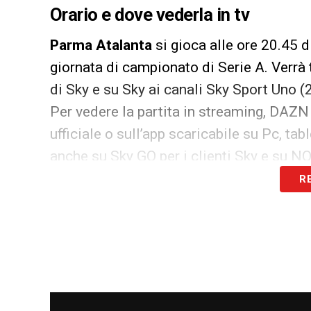
Orario e dove vederla in tv
Parma Atalanta
si gioca alle ore 20.45 
giornata di campionato di Serie A. Verrà
di Sky e su Sky ai canali Sky Sport Uno (
Per vedere la partita in streaming, DAZN 
ufficiale o sull’app scaricabile su Pc, ta
anche su Sky GO per i clienti Sky e su N
R
LA PLAYLIST DELLE NOSTRE TOP NEW