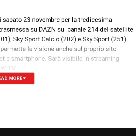
di sabato 23 novembre per la tredicesima
 trasmessa su DAZN sul canale 214 del satellite
201), Sky Sport Calcio (202) e Sky Sport (251).
permette la visione anche sul proprio sito
blet e smartphone. Sarà visibile in streaming
OW TV.
EAD MORE
S