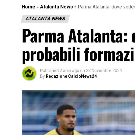
Home
»
Atalanta News
»
Parma Atalanta: dove vederl
ATALANTA NEWS
Parma Atalanta: d
probabili formazi
Published
2 anni ago
on
23 Novembre 2024
By
Redazione CalcioNews24