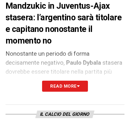
Mandzukic in Juventus-Ajax
stasera: l’argentino sarà titolare
e capitano nonostante il
momento no
Nonostante un periodo di forma
decisamente negativo,
Paulo Dybala
stasera
dovrebbe essere titolare nella partita più
importante finora della stagione della
READ MORE
Juventus
per il ritorno dei quarti di finale di
Champions League
contro l’
Ajax
. Sarebbe
proprio l’attaccante argentino l’uomo
IL CALCIO DEL GIORNO
designato, effettivamente un po’ a sorpresa,
per sostituire
Mario Mandzukic
,
che ieri si è