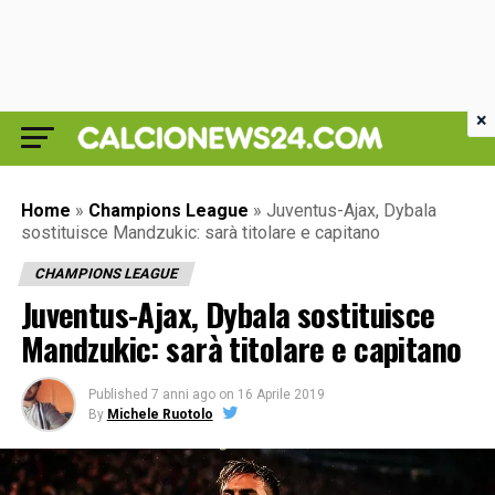
×
Home
»
Champions League
»
Juventus-Ajax, Dybala
sostituisce Mandzukic: sarà titolare e capitano
CHAMPIONS LEAGUE
Juventus-Ajax, Dybala sostituisce
Mandzukic: sarà titolare e capitano
Published
7 anni ago
on
16 Aprile 2019
By
Michele Ruotolo