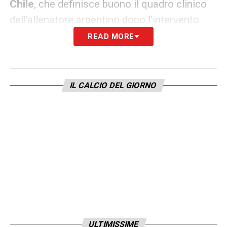
Chile
, che definisce buono il quadro clinico
dell’allenatore argentino dopo l’intervento.
READ MORE
Ultime notizie Calcio Estero: tutte le novità
del giorno provenienti da tutto il mondo
IL CALCIO DEL GIORNO
La notizia ha inevitabilmente scosso il calcio
sudamericano, considerando il profilo di
Gago
, protagonista da calciatore con club di
altissimo livello e oggi impegnato nella sua
carriera da tecnico.
Fernando Gago, i segnali durante la
conferenza stampa
All’inizio della conferenza stampa post
ULTIMISSIME