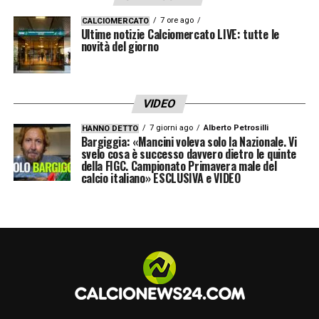
partita nulla sembrava far presagire quanto
7 ore ago
CALCIOMERCATO
sarebbe accaduto poco dopo.
Gago
appariva
Ultime notizie Calciomercato LIVE: tutte le
novità del giorno
sereno, scherzava e interagiva normalmente
con i presenti. Poi, intorno al minuto
7:23
del
video pubblicato su
YouTube
, si è notato il
VIDEO
primo segnale di difficoltà: un respiro più
7 giorni ago
Alberto Petrosilli
HANNO DETTO
affannoso e un’espressione di evidente
Bargiggia: «Mancini voleva solo la Nazionale. Vi
svelo cosa è successo davvero dietro le quinte
fastidio.
della FIGC. Campionato Primavera male del
calcio italiano» ESCLUSIVA e VIDEO
Il tecnico ha provato a resistere fino alla fine
dell’incontro con i giornalisti, ma nei secondi
conclusivi il dolore è diventato più chiaro.
Quello che doveva essere un semplice
ringraziamento finale si è trasformato in uno
sforzo fisico evidente, prima del successivo