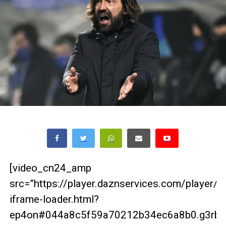
[video_cn24_amp
src=”https://player.daznservices.com/player/
iframe-loader.html?
ep4on#044a8c5f59a70212b34ec6a8b0.g3rbrg