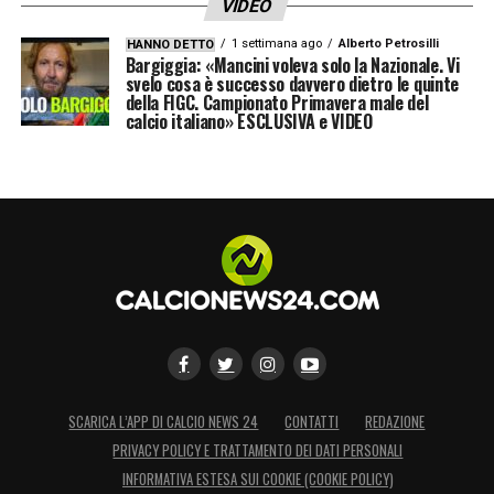
VIDEO
1 settimana ago
Alberto Petrosilli
HANNO DETTO
LA PLAYLIST DELLE NOSTRE TOP NEWS
Bargiggia: «Mancini voleva solo la Nazionale. Vi
svelo cosa è successo davvero dietro le quinte
della FIGC. Campionato Primavera male del
calcio italiano» ESCLUSIVA e VIDEO
SCARICA L’APP DI CALCIO NEWS 24
CONTATTI
REDAZIONE
PRIVACY POLICY E TRATTAMENTO DEI DATI PERSONALI
INFORMATIVA ESTESA SUI COOKIE (COOKIE POLICY)