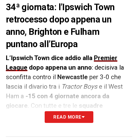
34ª giornata: l’Ipswich Town
retrocesso dopo appena un
anno, Brighton e Fulham
puntano all’Europa
L’Ipswich Town dice addio alla
Premier
League
dopo appena un anno
: decisiva la
sconfitta contro il
Newcastle
per 3-0 che
lascia il divario tra i
Tractor Boys
e il West
Ham a
-15 con 4 giornate ancora da
giocare
. Con tutte e tre le
squadre
retrocesse già decise
, la bagarre è in vetta
READ MORE
alla classifica, dove il
Chelsea
torna a
vincere, ma soprattutto
Brighton e Fulham
,