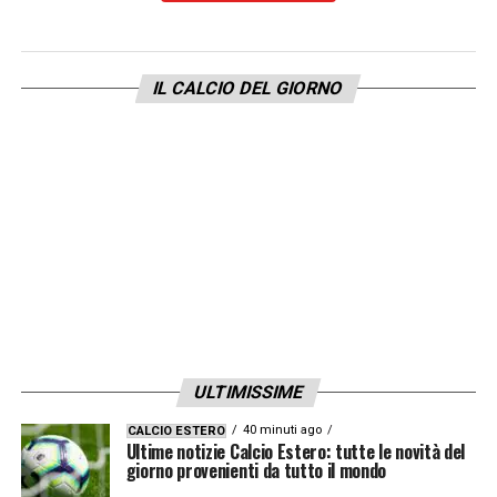
mentre gli
Spurs
fanno 1-1 contro il
West
Ham
: entrambe le squadre hanno
scelto per
il turnover
. Il
Chelsea
intanto vince contro
IL CALCIO DEL GIORNO
un
Liverpool
già con il titolo in tasca e fanno
un
grosso passo avanti per la corsa
Champions
.
Brentford-Manchester United 4-3
(14′
Mount [MU], 27′ Shaw aut., 33′, 70′ Schade,
74′ Wissa, 82′ Garnacho [MU], 90+5′ Diallo)
Brighton-Newcastle 1-1
(28′ Minteh [B], 89′
Isak rig.)
ULTIMISSIME
West Ham-Tottenham 1-1
(15′ Odobert [T],
40 minuti ago
CALCIO ESTERO
28 Bowen)
Ultime notizie Calcio Estero: tutte le novità del
giorno provenienti da tutto il mondo
Chelsea-Liverpool 3-1
(3′ Enzo Fernandez,