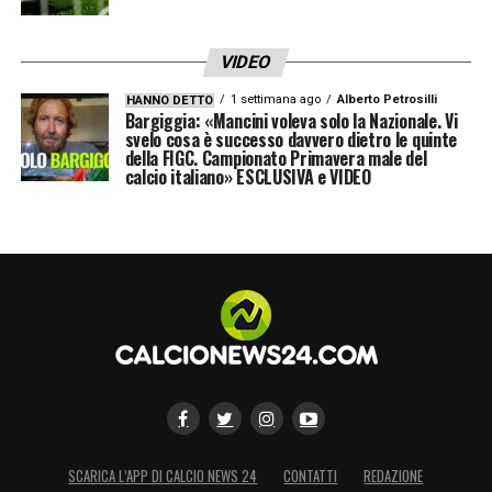
56′ Quansah aut., 85′ Van Dijk, 90+6′ Palmer
rig.)
VIDEO
1 settimana ago
Alberto Petrosilli
HANNO DETTO
LA PLAYLIST DELLE NOSTRE TOP NEWS
Bargiggia: «Mancini voleva solo la Nazionale. Vi
svelo cosa è successo davvero dietro le quinte
della FIGC. Campionato Primavera male del
calcio italiano» ESCLUSIVA e VIDEO
SCARICA L’APP DI CALCIO NEWS 24
CONTATTI
REDAZIONE