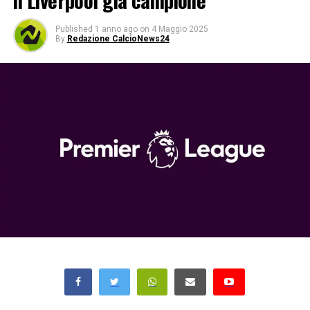
il Liverpool già campione
Published
1 anno ago
on
4 Maggio 2025
By
Redazione CalcioNews24