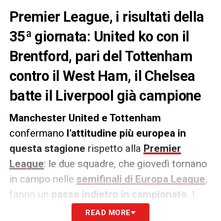
Premier League, i risultati della
35ª giornata: United ko con il
Brentford, pari del Tottenham
contro il West Ham, il Chelsea
batte il Liverpool già campione
Manchester United e Tottenham
confermano
l’attitudine più europea in
questa stagione
rispetto alla
Premier
League
: le due squadre, che giovedì tornano
in campo nelle
semifinali di Europa League
,
fanno un
passo indietro in campionato
. I
Red Devils
perdono 4-3 contro il
Brentford
,
READ MORE