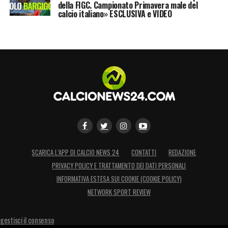
della FIGC. Campionato Primavera male del
campionato Primavera 1, uno score di tutto
calcio italiano» ESCLUSIVA e VIDEO
rispetto visto che Salcedo si presentava al
torneo giovanile da calciatore sotto età
rispetto agli altri.
LA PLAYLIST DELLE NOSTRE TOP NEWS
SCARICA L’APP DI CALCIO NEWS 24
CONTATTI
REDAZIONE
PRIVACY POLICY E TRATTAMENTO DEI DATI PERSONALI
INFORMATIVA ESTESA SUI COOKIE (COOKIE POLICY)
NETWORK SPORT REVIEW
gestisci il consenso