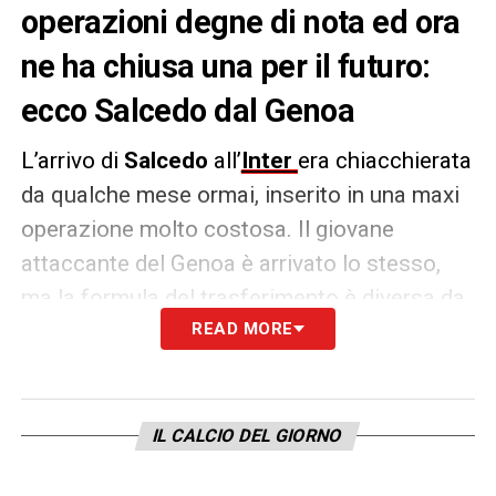
operazioni degne di nota ed ora
ne ha chiusa una per il futuro:
ecco Salcedo dal Genoa
L’arrivo di
Salcedo
all’
Inter
era chiacchierata
da qualche mese ormai, inserito in una maxi
operazione molto costosa. Il giovane
attaccante del Genoa è arrivato lo stesso,
ma la formula del trasferimento è diversa da
quella prospettata, come si legge nella breve
READ MORE
nota stampa pubblicata dall’Inter sul sito
ufficiale:
«FC Internazionale Milano
comunica di aver raggiunto un accordo con
IL CALCIO DEL GIORNO
il Genoa per il trasferimento in nerazzurro del