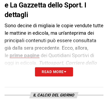
e La Gazzetta dello Sport. I
dettagli
Sono decine di migliaia le copie vendute tutte
le mattine in edicola, ma un’anteprima dei
principali contenuti può essere consultata
già dalla sera precedente. Ecco, allora,
le
prime pagine
dei Quotidiani Sportivi di
oggi in edicola.
Tuttosport, Corriere dello
Sport e La Gazzetta dello
READ MORE
Sport
rappresentano i principali quotidiani
sportivi in
Italia
.
IL CALCIO DEL GIORNO