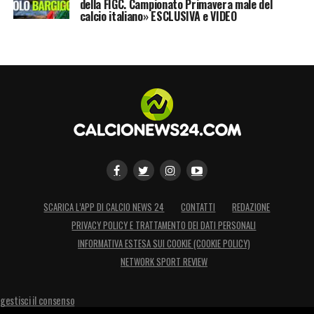
della FIGC. Campionato Primavera male del
calcio italiano» ESCLUSIVA e VIDEO
SCARICA L’APP DI CALCIO NEWS 24
CONTATTI
REDAZIONE
PRIVACY POLICY E TRATTAMENTO DEI DATI PERSONALI
INFORMATIVA ESTESA SUI COOKIE (COOKIE POLICY)
NETWORK SPORT REVIEW
gestisci il consenso