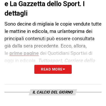
e La Gazzetta dello Sport. I
dettagli
Sono decine di migliaia le copie vendute tutte
le mattine in edicola, ma un’anteprima dei
principali contenuti può essere consultata
già dalla sera precedente. Ecco, allora,
le
prime pagine
dei Quotidiani Sportivi di
oggi in edicola.
Tuttosport, Corriere dello
Sport e La Gazzetta dello
READ MORE
Sport
rappresentano i principali quotidiani
sportivi in
Italia
. Punto di riferimento ogni
giorno tanto per gli addetti ai lavori quanto
IL CALCIO DEL GIORNO
per gli appassionati.