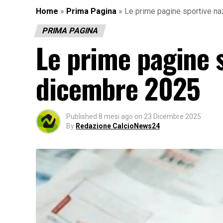
Home
»
Prima Pagina
»
Le prime pagine sportive na
PRIMA PAGINA
Le prime pagine s
dicembre 2025
Published
8 mesi ago
on
23 Dicembre 2025
By
Redazione CalcioNews24