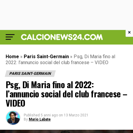
×
Home
»
Paris Saint-Germain
»
Psg, Di Maria fino al
2022: l’annuncio social del club francese – VIDEO
PARIS SAINT-GERMAIN
Psg, Di Maria fino al 2022:
l’annuncio social del club francese –
VIDEO
Published
5 anni ago
on
13 Marzo 2021
By
Mario Labate