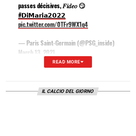
passes décisives, 𝐹𝑖𝑑𝑒𝑜 😏
#𝗗𝗶𝗠𝗮𝗿𝗶𝗮𝟮𝟬𝟮𝟮
pic.twitter.com/0TFr9WX1q4
— Paris Saint-Germain (@PSG_inside)
March 13, 2021
READ MORE
LA PLAYLIST DELLE NOSTRE TOP NEWS
IL CALCIO DEL GIORNO