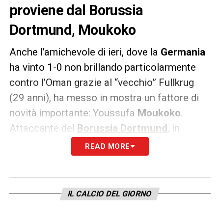
proviene dal Borussia
Dortmund, Moukoko
Anche l’amichevole di ieri, dove la
Germania
ha vinto 1-0 non brillando particolarmente
contro l’Oman grazie al “vecchio” Fullkrug
(29 anni), ha messo in mostra un fattore di
novità importante: Youssufa
Moukoko
.
Attaccante del
Borussia Dortmund
, in
scadenza nel 2023, difficilmente resterà in
READ MORE
Bundesliga perché è già osservato con
particolare attenzione da
Real Madrid
,
Barcellona
e un bel po’ di club inglesi.
IL CALCIO DEL GIORNO
A meno che il Bayern compia con lui la