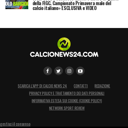
contro il
Giappone
.
della FIGC. Campionato Primavera male del
calcio italiano» ESCLUSIVA e VIDEO
LA PLAYLIST DELLE NOSTRE TOP NEWS
SCARICA L’APP DI CALCIO NEWS 24
CONTATTI
REDAZIONE
PRIVACY POLICY E TRATTAMENTO DEI DATI PERSONALI
INFORMATIVA ESTESA SUI COOKIE (COOKIE POLICY)
NETWORK SPORT REVIEW
gestisci il consenso