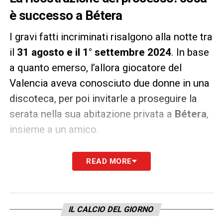
è successo a Bétera
I gravi fatti incriminati risalgono alla notte tra
il
31 agosto e il 1° settembre 2024
. In base
a quanto emerso, l’allora giocatore del
Valencia aveva conosciuto due donne in una
discoteca, per poi invitarle a proseguire la
serata nella sua abitazione privata a
Bétera
,
insieme a un amico.
Nel corso del processo, celebrato lo scorso
READ MORE
28 maggio, la vittima ha testimoniato di aver
subito baci e toccamenti senza alcun
consenso
, dichiarando inoltre di essere
IL CALCIO DEL GIORNO
stata gettata in piscina contro la propria