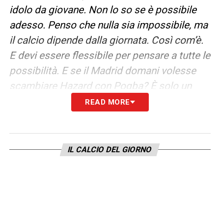
idolo da giovane. Non lo so se è possibile
adesso. Penso che nulla sia impossibile, ma
il calcio dipende dalla giornata. Così com’è.
E devi essere flessibile per pensare a tutte le
possibilità. E se il Madrid domani volesse
scambiare Hazard con Pogba? È solo un
esempio. E se piace a tutte e quattro le parti,
READ MORE
perché no?»
LA PLAYLIST DELLE NOSTRE TOP NEWS
IL CALCIO DEL GIORNO