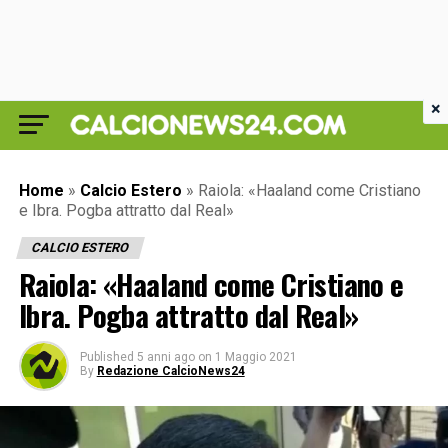
×
Home
»
Calcio Estero
»
Raiola: «Haaland come Cristiano
e Ibra. Pogba attratto dal Real»
CALCIO ESTERO
Raiola: «Haaland come Cristiano e
Ibra. Pogba attratto dal Real»
Published
5 anni ago
on
1 Maggio 2021
By
Redazione CalcioNews24