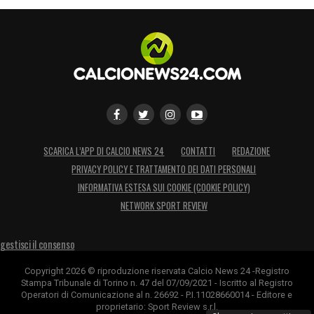
SCARICA L’APP DI CALCIO NEWS 24
CONTATTI
REDAZIONE
PRIVACY POLICY E TRATTAMENTO DEI DATI PERSONALI
INFORMATIVA ESTESA SUI COOKIE (COOKIE POLICY)
NETWORK SPORT REVIEW
gestisci il consenso
Copyright 2026 © riproduzione riservata Calcio News 24 -Registro
Stampa Tribunale di Torino n. 47 del 07/09/2021 - Iscritto al Registro
Operatori di Comunicazione al n. 26692 - P.I.11028660014 - Editore e
proprietario: Sport Review s.r.l.