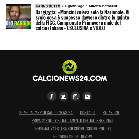
6 giorni ago
Alberto Petrosilli
HANNO DETTO
Bargiggia: «Mancini voleva solo la Nazionale. Vi
svelo cosa è successo davvero dietro le quinte
della FIGC. Campionato Primavera male del
calcio italiano» ESCLUSIVA e VIDEO
SCARICA L’APP DI CALCIO NEWS 24
CONTATTI
REDAZIONE
PRIVACY POLICY E TRATTAMENTO DEI DATI PERSONALI
INFORMATIVA ESTESA SUI COOKIE (COOKIE POLICY)
NETWORK SPORT REVIEW