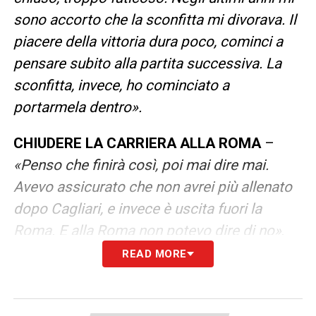
sono accorto che la sconfitta mi divorava. Il
piacere della vittoria dura poco, cominci a
pensare subito alla partita successiva. La
sconfitta, invece, ho cominciato a
portarmela dentro».
CHIUDERE LA CARRIERA ALLA ROMA
–
«Penso che finirà così, poi mai dire mai.
Avevo assicurato che non avrei più allenato
dopo Cagliari, e invece è uscita fuori la
Roma. E alla Roma non potevo dire di no»
.
READ MORE
HA SCELTO I FRIEDKIN
–
«Ho scelto la
Roma e un contratto scritto
.
Cosa mi hanno
detto? Claudio decidi, e qualunque cosa